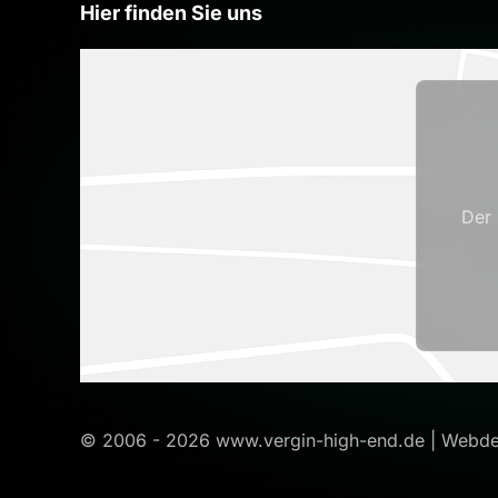
Hier finden Sie uns
Der 
© 2006 -
2026
www.vergin-high-end.de | Webde