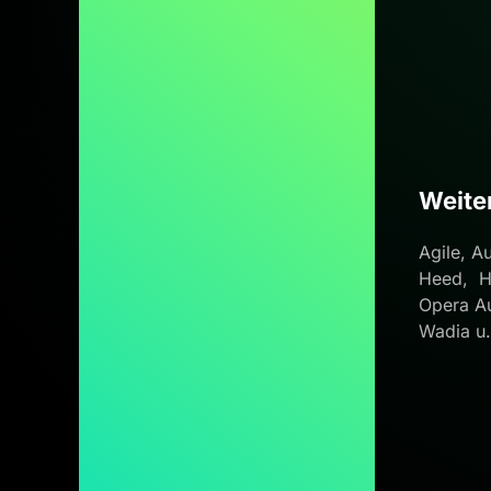
Weite
Agile, A
Heed, Ho
Opera Au
Wadia u