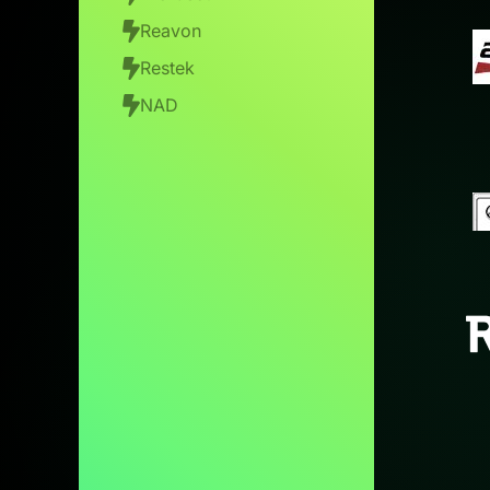
Reavon
Restek
NAD