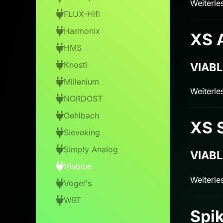
Weiterle
FLUX-Hifi
Harmonix
XS 
HMS
Knosti
VIABL
Millenium
Weiterle
NORDOST
Oehlbach
XS 
Sieveking
Simply Analog
VIABL
Viablue
Weiterle
Vogel's
WBT
Spi