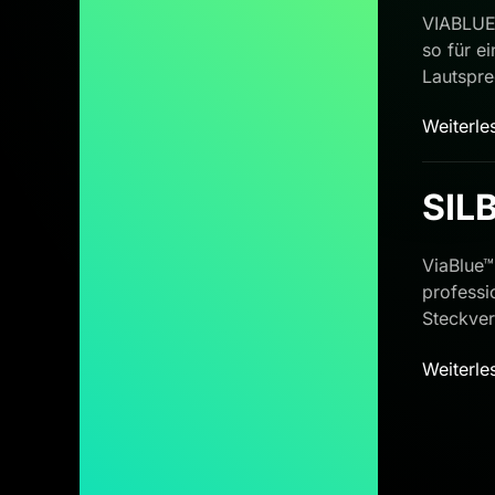
VIABLUE™
so für e
Lautspre
Weiterle
SIL
ViaBlue™
professi
Steckver
Weiterle