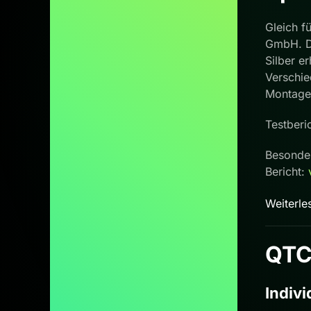
Gleich f
GmbH. Di
Silber e
Verschie
Montageb
Testberi
Besonder
Bericht:
Weiterle
QTC
Indivi