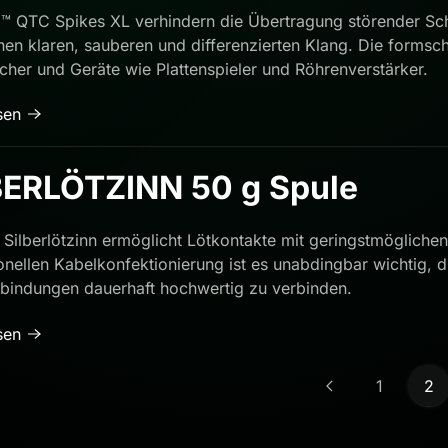
 QTC Spikes XL verhindern die Übertragung störender Sc
inen klaren, sauberen und differenzierten Klang. Die forms
cher und Geräte wie Plattenspieler und Röhrenverstärker.
sen
BERLÖTZINN 50 g Spule
 Silberlötzinn ermöglicht Lötkontakte mit geringstmögliche
onellen Kabelkonfektionierung ist es unabdingbar wichtig, d
bindungen dauerhaft hochwertig zu verbinden.
sen
1
2