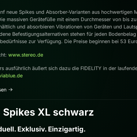
ünf neue Spikes und Absorber-Varianten aus hochwertigen Ma
e massiven Gerätefüße mit einem Durchmesser von bis zu
rhältlich und absorbieren Vibrationen von Geräten und Laut
dene Befestigungsalternativen stehen für jeden Bodenbelag 
edürfnisse zur Verfügung. Die Preise beginnen bei 53 Euro
cht:
www.stereo.de
s ausführlich äußert sich dazu die FIDELITY in der laufen
viablue.de
sen
 Spikes XL schwarz
duell. Exklusiv. Einzigartig.