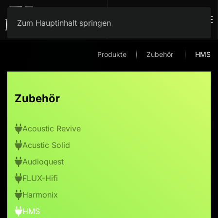
Zum Hauptinhalt springen
Produkte
Zubehör
HMS
Zubehör
Acoustic Revive
Acustic Solid
Audioquest
FLUX-Hifi
Harmonix
HMS