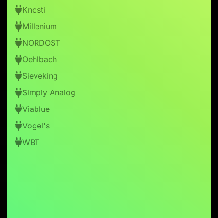
Knosti
Millenium
NORDOST
Oehlbach
Sieveking
Simply Analog
Viablue
Vogel's
WBT