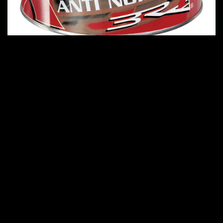
Die ultimative Lösung für Schalldämmung
Minimiert Fahrgeräusche, eliminiert Resonanzen,
unterdrückt Vibrationen
Extrem flexibel durch hohen Glasfaseranteil
Perfektioniert das Klangbild
Wasserlöslich und frei von Lösungsmitteln
Kann mit Spachtel oder Pinsel in einem
Arbeitsgang aufgetragen werden
Sehr ergiebig, 1-1,5 kg reichen für 2 Türen
Problemlose Verarbeitung auch an schwer
erreichbaren Stellen
Preis 39,00€